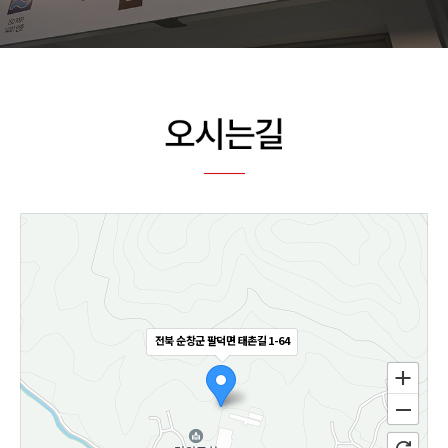
전북 순창군 팔덕면 태촌길 1-64