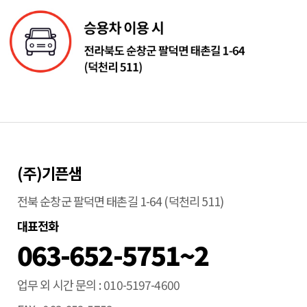
(주)기픈샘
전북 순창군 팔덕면 태촌길 1-64 (덕천리 511)
대표전화
063-652-5751~2
업무 외 시간 문의
010-5197-4600